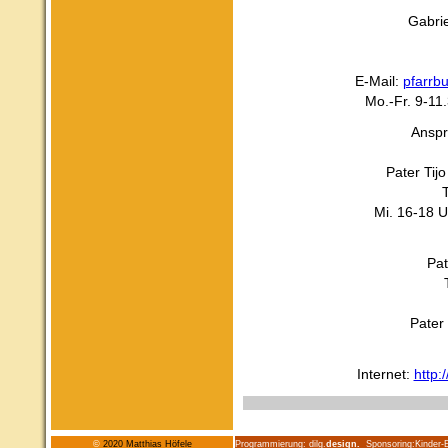
Gabri
E-Mail:
pfarrb
Mo.-Fr. 9-11
Anspr
Pater Tij
Mi. 16-18 
Pat
Pater
Internet:
http:
©
2020
Matthias Höfele
Programmierung:
dilg.
design.
Sponsoring:
Kinder-