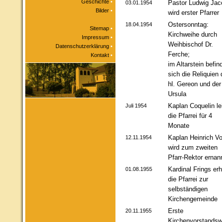
Geschichte
•
Pastor Ludwig Jac
03.01.1954
Bilder
•
wird erster Pfarrer
Ostersonntag:
18.04.1954
Sitemap
•
Kirchweihe durch
Impressum
•
Weihbischof Dr.
Datenschutzerklärung
•
Ferche;
Kontakt
•
im Altarstein befin
sich die Reliquien
hl. Gereon und der 
Ursula
Kaplan Coquelin lei
Juli 1954
die Pfarrei für 4
Monate
Kaplan Heinrich V
12.11.1954
wird zum zweiten
Pfarr-Rektor ernan
Kardinal Frings er
01.08.1955
die Pfarrei zur
selbständigen
Kirchengemeinde
Erste
20.11.1955
Kirchenvorstandsw