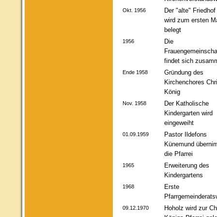
Der "alte" Friedhof
Okt. 1956
wird zum ersten M
belegt
Die
1956
Frauengemeinscha
findet sich zusam
Gründung des
Ende 1958
Kirchenchores Chri
König
Der Katholische
Nov. 1958
Kindergarten wird
eingeweiht
Pastor Ildefons
01.09.1959
Künemund überni
die Pfarrei
Erweiterung des
1965
Kindergartens
Erste
1968
Pfarrgemeinderats
Hoholz wird zur Chr
09.12.1970