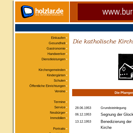
Einkaufen
•
Gesundheit
•
Gastronomie
•
Handwerker
•
Dienstleistungen
•
Kirchengemeinden
•
Kindergärten
•
Schulen
•
Öffentliche Einrichtungen
•
Vereine
•
Die Pfarrge
Termine
•
Service
•
28.06.1953
Grundsteinlegung
Neubürger
•
Segnung der Gloc
06.12.1953
Immobilien
•
Benedizierung der
13.12.1953
Kirche
Portraits
•