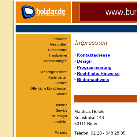
Einkaufen
•
Gesundheit
•
Gastronomie
•
•
Kontaktadresse
Handwerker
•
Dienstleistungen
•
•
Design
•
Programmierung
Kirchengemeinden
•
•
Rechtliche Hinweise
Kindergärten
•
•
Bildernachweis
Schulen
•
Öffentliche Einrichtungen
•
Vereine
•
Termine
•
Service
•
Matthias Höfele
Neubürger
•
Kölnstraße 143
Immobilien
•
53111 Bonn
Portraits
•
Telefon: 02 28 - 948 28 95