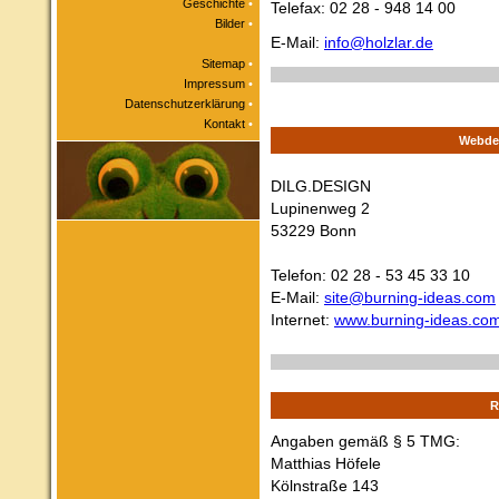
Geschichte
•
Telefax: 02 28 - 948 14 00
Bilder
•
E-Mail:
info@holzlar.de
Sitemap
•
Impressum
•
Datenschutzerklärung
•
Kontakt
•
Webde
DILG.DESIGN
Lupinenweg 2
53229 Bonn
Telefon: 02 28 - 53 45 33 10
E-Mail:
site@burning-ideas.com
Internet:
www.burning-ideas.co
R
Angaben gemäß § 5 TMG:
Matthias Höfele
Kölnstraße 143