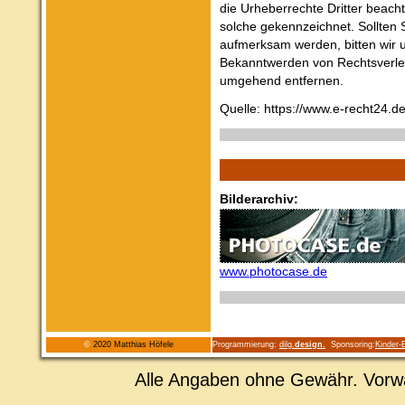
die Urheberrechte Dritter beacht
solche gekennzeichnet. Sollten 
aufmerksam werden, bitten wir 
Bekanntwerden von Rechtsverlet
umgehend entfernen.
Quelle: https://www.e-recht24.d
Bilderarchiv:
www.photocase.de
©
2020
Matthias Höfele
Programmierung:
dilg.
design.
Sponsoring:
Kinder-
Alle Angaben ohne Gewähr. Vorw